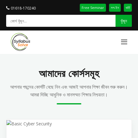
Free Seminar
লগ-ইন
ভর্তি
01618-170240
খুঁজুন
আমাদের কোর্সসমূহ
আপনার পছন্দের কোর্সটি বেছে নিন এবং আজই আপনার শিক্ষা জীবন শুরু করুন।
আমরা দিচ্ছি আধুনিক ও মানসম্মত শিক্ষার নিশ্চয়তা।