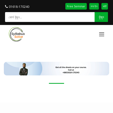
Free Seminar
লগ-ইন
ভর্তি
01618-170240
খুঁজুন