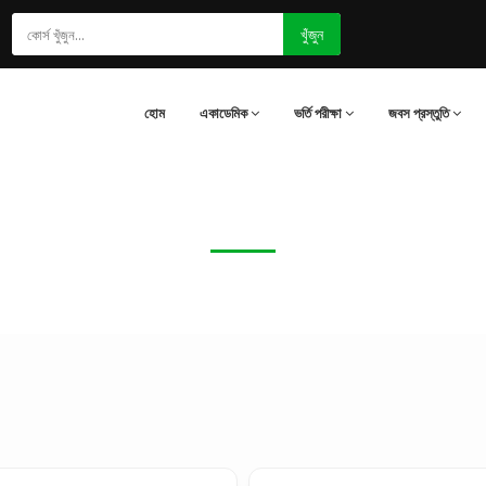
খুঁজুন
হোম
একাডেমিক
ভর্তি পরীক্ষা
জবস প্রস্তুতি