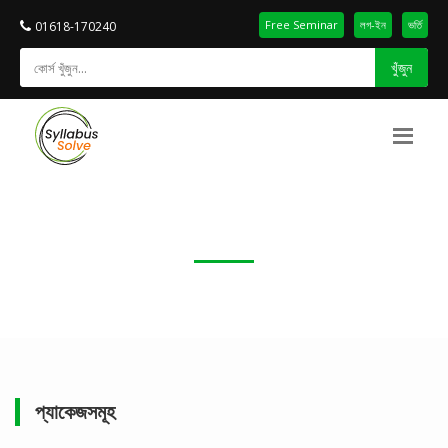
Free Seminar
লগ-ইন
ভর্তি
01618-170240
খুঁজুন
প্যাকেজসমূহ