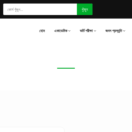
খুঁজুন
হোম
একাডেমিক
ভর্তি পরীক্ষা
জবস প্রস্তুতি