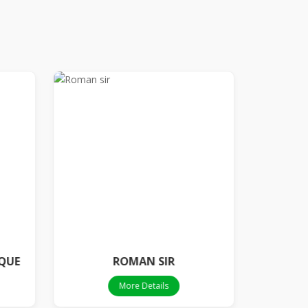
DQUE
ROMAN SIR
MD
More Details