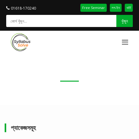
Free Seminar
লগ-ইন
ভর্তি
01618-170240
খুঁজুন
প্যাকেজসমূহ